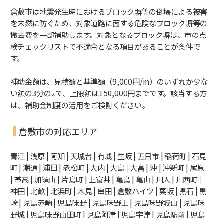
倉敷市は地震発生時におけるブロック塀等の倒壊による被害
を未然に防ぐため、対象道路に面する危険なブロック塀等の
撤去費を一部補助します。対象となるブロック塀は、市の点
検チェックリストで不適合となる項目があることが条件で
す。
補助金額は、見積額と基準額（9,000円/m）のいずれか少な
い額の3分の2で、上限額は150,000円までです。
該当する方
は、補助金制度の活用をご検討ください。
倉敷市の対応エリア
青江 | 浅原 | 阿知 | 天城台 | 有城 | 生坂 | 五日市 | 稲荷町 | 石見
町 | 潮通 | 浦田 | 老松町 | 大内 | 大島 | 大畠 | 沖 | 沖新町 | 尾原
| 帯高 | 加須山 | 片島町 | 上富井 | 亀島 | 亀山 | 川入 | 川西町 |
神田 | 北畝 | 北浜町 | 木見 | 串田 | 倉敷ハイツ | 栗坂 | 黒石 | 黒
崎 | 児島赤崎 | 児島味野 | 児島味野上 | 児島味野城山 | 児島味
野城 | 児島味野山田町 | 児島阿津 | 児島宇津 | 児島駅前 | 児島