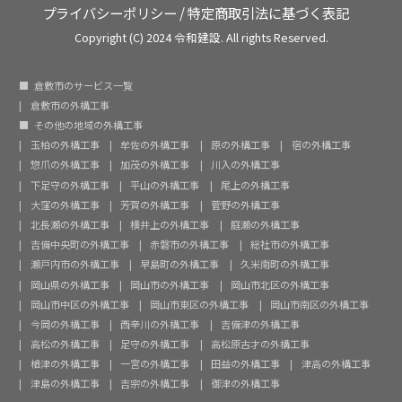
プライバシーポリシー
/
特定商取引法に基づく表記
Copyright (C) 2024 令和建設. All rights Reserved.
倉敷市のサービス一覧
倉敷市の外構工事
その他の地域の外構工事
玉柏の外構工事
牟佐の外構工事
原の外構工事
宿の外構工事
惣爪の外構工事
加茂の外構工事
川入の外構工事
下足守の外構工事
平山の外構工事
尾上の外構工事
大窪の外構工事
芳賀の外構工事
菅野の外構工事
北長瀬の外構工事
横井上の外構工事
庭瀬の外構工事
吉備中央町の外構工事
赤磐市の外構工事
総社市の外構工事
瀬戸内市の外構工事
早島町の外構工事
久米南町の外構工事
岡山県の外構工事
岡山市の外構工事
岡山市北区の外構工事
岡山市中区の外構工事
岡山市東区の外構工事
岡山市南区の外構工事
今岡の外構工事
西辛川の外構工事
吉備津の外構工事
高松の外構工事
足守の外構工事
高松原古才の外構工事
楢津の外構工事
一宮の外構工事
田益の外構工事
津高の外構工事
津島の外構工事
吉宗の外構工事
御津の外構工事