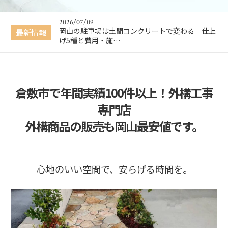
かる！かんたん…
2026/07/09
岡山の駐車場は土間コンクリートで変わる｜仕上
最新情報
げ5種と費用・施…
2026/06/26
【岡山 外構工事】失敗しない外構業者の選び方｜
新築外構・駐車…
2026/04/02
倉敷市で年間実績100件以上！外構工事
【春限定】ウッドデッキプレゼントキャンペーン
開催中
専門店
2026/02/09
外構商品の販売も岡山最安値です。
【掲載のお知らせ】KidsDo2月号に掲載されまし
た
2026/07/10
【無料・入力不要】外構工事の費用がその場でわ
かる！かんたん…
心地のいい空間で、安らげる時間を。