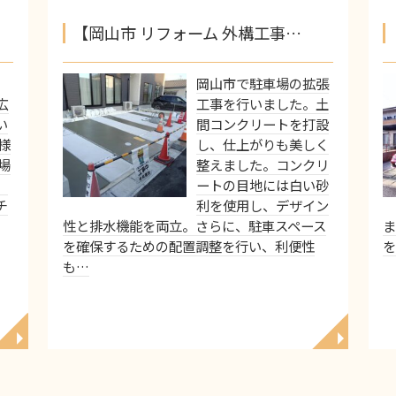
【岡山市 リフォーム 外構工事…
岡山市で駐車場の拡張
広
工事を行いました。土
い
間コンクリートを打設
様
し、仕上がりも美しく
場
整えました。コンクリ
、
ートの目地には白い砂
チ
利を使用し、デザイン
性と排水機能を両立。さらに、駐車スペース
ま
を確保するための配置調整を行い、利便性
を
も…
◥
◥