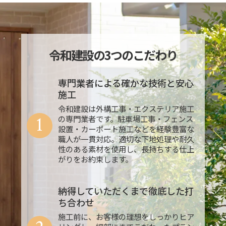
令和建設の3つのこだわり
専門業者による確かな技術と安心
施工
令和建設は外構工事・エクステリア施工
1
の専門業者です。駐車場工事・フェンス
設置・カーポート施工などを経験豊富な
職人が一貫対応。適切な下地処理や耐久
性のある素材を使用し、長持ちする仕上
がりをお約束します。
納得していただくまで徹底した打
ち合わせ
施工前に、お客様の理想をしっかりヒア