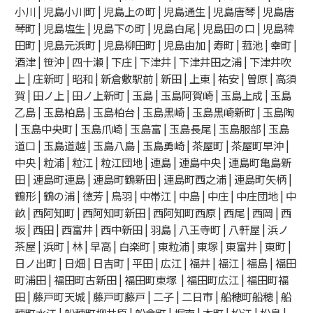
小川 | 児島小川町 | 児島上の町 | 児島通生 | 児島唐琴 | 児島唐
琴町 | 児島塩生 | 児島下の町 | 児島白尾 | 児島田の口 | 児島稗
田町 | 児島元浜町 | 児島柳田町 | 児島由加 | 寿町 | 菰池 | 幸町 |
酒津 | 笹沖 | 四十瀬 | 下庄 | 下津井 | 下津井田之浦 | 下津井吹
上 | 庄新町 | 昭和 | 新倉敷駅前 | 新田 | 上東 | 祐安 | 曽原 | 高須
賀 | 田ノ上 | 田ノ上新町 | 玉島 | 玉島阿賀崎 | 玉島上成 | 玉島
乙島 | 玉島柏島 | 玉島柏台 | 玉島黒崎 | 玉島黒崎新町 | 玉島陶
| 玉島中央町 | 玉島爪崎 | 玉島富 | 玉島長尾 | 玉島服部 | 玉島
道口 | 玉島道越 | 玉島八島 | 玉島勇崎 | 茶屋町 | 茶屋町早沖 |
中央 | 粒浦 | 粒江 | 粒江団地 | 連島 | 連島中央 | 連島町亀島新
田 | 連島町連島 | 連島町鶴新田 | 連島町西之浦 | 連島町矢柄 |
鶴形 | 鶴の浦 | 徳芳 | 鳥羽 | 中帯江 | 中島 | 中庄 | 中庄団地 | 中
畝 | 西阿知町 | 西阿知町新田 | 西阿知町西原 | 西尾 | 西岡 | 西
坂 | 西田 | 西富井 | 西中新田 | 羽島 | 八王寺町 | 八軒屋 | 浜ノ
茶屋 | 浜町 | 林 | 早高 | 白楽町 | 東粒浦 | 東塚 | 東富井 | 東町 |
日ノ出町 | 日畑 | 日吉町 | 平田 | 広江 | 福井 | 福江 | 福島 | 福田
町浦田 | 福田町古新田 | 福田町東塚 | 福田町広江 | 福田町福
田 | 藤戸町天城 | 藤戸町藤戸 | 二子 | 二日市 | 船穂町船穂 | 船
穂町水江 | 船穂町柳井原 | 船倉町 | 堀南 | 本町 | 松江 | 松島 |