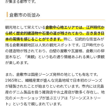
が集まる都市です。
倉敷市の街並み
観光地として栄えている
倉敷中心地エリアでは、江戸時代か
ら続く歴史的建造物や石畳の道が残されており、古き良き日
本の風情を感じることができます。
特に、伝統的な街並みが
残る倉敷美観地区は人気の観光スポットです。江戸時代から
の建造物が残されており、白壁の屋敷や瓦屋根、倉敷川の柳
並木など、「美観」という名の通り情緒あふれる美しい景観
が楽しめます。
また、倉敷市は国産ジーンズ発祥の地としても有名です。
1965年に、繊維産業が盛んな児島地域で日本初のジーンズ
が縫製されたことが始まりといわれています。市内には児島
産のデニム製品を扱う雑貨店やお土産店が数多く存在し、地
元のメーカーショップが並ぶエリアは「ジーンズストリー
ト」という名で親しまれています。