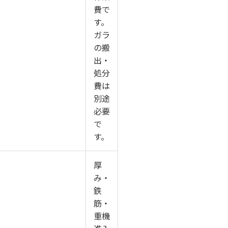
費で
す。
ガラ
の搬
出・
処分
費は
別途
必要
で
す。
厚
み・
鉄
筋・
重機