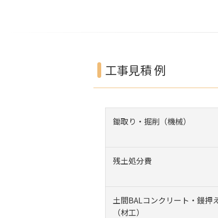
工事見積 例
鋤取り・掘削（機械）
残土処分費
土間BALコンクリート・鏝押
（材工）