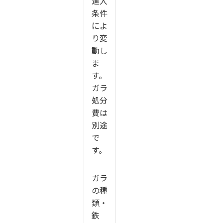
進入
条件
によ
り変
動し
ま
す。
ガラ
処分
費は
別途
で
す。
ガラ
の種
類・
鉄