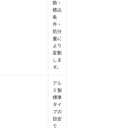
筋・
積込
条
件・
処分
量に
より
変動
しま
す。
アル
ミ製
標準
タイ
プの
目安
で