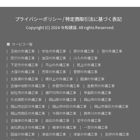
プライバシーポリシー
/
特定商取引法に基づく表記
Copyright (C) 2024 令和建設. All rights Reserved.
サービス一覧
玉柏の外構工事
牟佐の外構工事
原の外構工事
宿の外構工事
惣爪の外構工事
加茂の外構工事
川入の外構工事
下足守の外構工事
平山の外構工事
尾上の外構工事
大窪の外構工事
芳賀の外構工事
菅野の外構工事
北長瀬の外構工事
横井上の外構工事
庭瀬の外構工事
吉備中央町の外構工事
赤磐市の外構工事
倉敷市の外構工事
総社市の外構工事
瀬戸内市の外構工事
早島町の外構工事
久米南町の外構工事
岡山県の外構工事
岡山市の外構工事
岡山市北区の外構工事
岡山市中区の外構工事
岡山市東区の外構工事
岡山市南区の外構工事
今岡の外構工事
西辛川の外構工事
吉備津の外構工事
高松の外構工事
足守の外構工事
高松原古才の外構工事
楢津の外構工事
一宮の外構工事
田益の外構工事
津高の外構工事
津島の外構工事
吉宗の外構工事