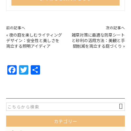
前の記事へ
次の記事へ
«
夜の庭を楽しむライティング
雑草対策に最適な防草シート
デザイン：安全性と美しさを
と砂利の活用方法：美観と手
両立する照明アイディア
間削減を両立する庭づくり
»
F
T
共
a
w
有
c
itt
e
er
b
o
カテゴリー
o