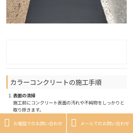
カラーコンクリートの施工手順
表面の清掃
施工前にコンクリート表面の汚れや不純物をしっかりと
取り除きます。
下地処理


お電話でのお問い合わせ
メールでのお問い合わせ
塗料が均一に密着するよう、表面を平滑に整えます。
材料を塗布