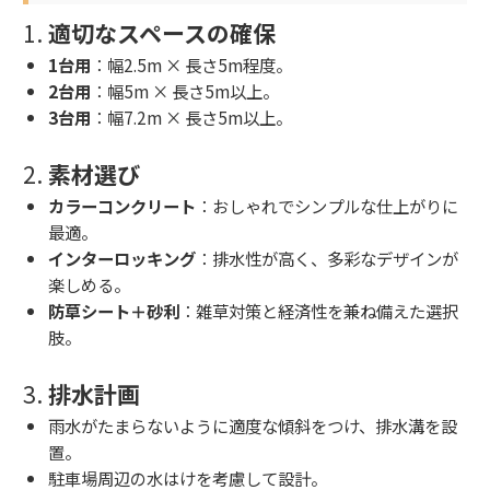
1.
適切なスペースの確保
1台用
：幅2.5m × 長さ5m程度。
2台用
：幅5m × 長さ5m以上。
3台用
：幅7.2m × 長さ5m以上。
2.
素材選び
カラーコンクリート
：おしゃれでシンプルな仕上がりに
最適。
インターロッキング
：排水性が高く、多彩なデザインが
楽しめる。
防草シート＋砂利
：雑草対策と経済性を兼ね備えた選択
肢。
3.
排水計画
雨水がたまらないように適度な傾斜をつけ、排水溝を設
置。
駐車場周辺の水はけを考慮して設計。