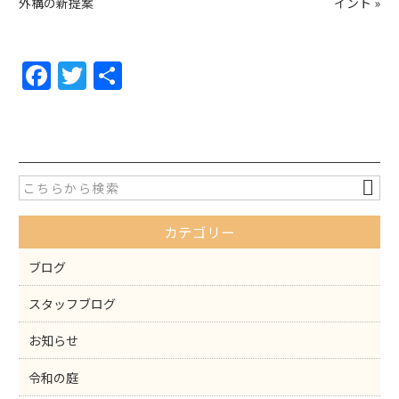
外構の新提案
イント
»
F
T
共
a
w
有
c
itt
e
er
b
o
カテゴリー
o
k
ブログ
スタッフブログ
お知らせ
令和の庭