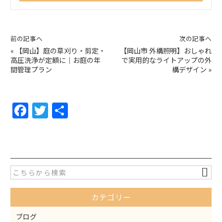
前の記事へ
次の記事へ
«
【岡山】庭の草刈り・剪定・
【岡山市 外構照明】おしゃれ
高圧洗浄が定額に｜お庭の年
で実用的なライトアップの外
間管理プラン
構デザイン
»
F
T
共
a
w
有
c
itt
e
er
b
o
カテゴリー
o
k
ブログ