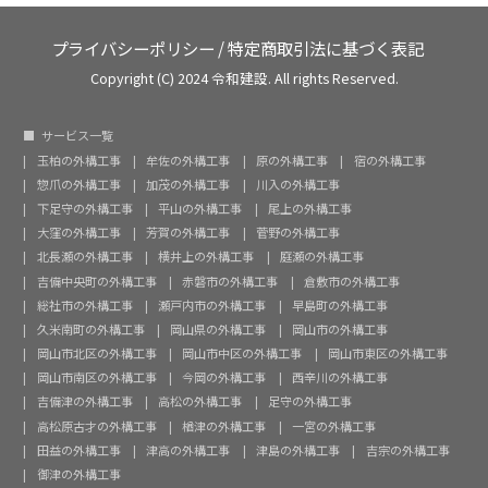
プライバシーポリシー
/
特定商取引法に基づく表記
Copyright (C) 2024 令和建設. All rights Reserved.
サービス一覧
玉柏の外構工事
牟佐の外構工事
原の外構工事
宿の外構工事
惣爪の外構工事
加茂の外構工事
川入の外構工事
下足守の外構工事
平山の外構工事
尾上の外構工事
大窪の外構工事
芳賀の外構工事
菅野の外構工事
北長瀬の外構工事
横井上の外構工事
庭瀬の外構工事
吉備中央町の外構工事
赤磐市の外構工事
倉敷市の外構工事
総社市の外構工事
瀬戸内市の外構工事
早島町の外構工事
久米南町の外構工事
岡山県の外構工事
岡山市の外構工事
岡山市北区の外構工事
岡山市中区の外構工事
岡山市東区の外構工事
岡山市南区の外構工事
今岡の外構工事
西辛川の外構工事
吉備津の外構工事
高松の外構工事
足守の外構工事
高松原古才の外構工事
楢津の外構工事
一宮の外構工事
田益の外構工事
津高の外構工事
津島の外構工事
吉宗の外構工事
御津の外構工事