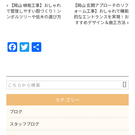
«
【岡山 植栽工事】おしゃれ
【岡山 玄関アプローチのリフ
で管理しやすい庭づくり！シ
ォーム工事】おしゃれで機能
ンボルツリーや低木の選び方
的なエントランスを実現！お
すすめデザイン＆施工方法
»
F
T
共
a
w
有
c
itt
e
er
b
o
カテゴリー
o
k
ブログ
スタッフブログ