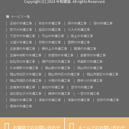
Copyright (C) 2024 令和建設. All rights Reserved.
サービス一覧
玉柏の外構工事
牟佐の外構工事
原の外構工事
宿の外構工事
惣爪の外構工事
加茂の外構工事
川入の外構工事
下足守の外構工事
平山の外構工事
尾上の外構工事
大窪の外構工事
芳賀の外構工事
菅野の外構工事
北長瀬の外構工事
横井上の外構工事
庭瀬の外構工事
吉備中央町の外構工事
赤磐市の外構工事
倉敷市の外構工事
総社市の外構工事
瀬戸内市の外構工事
早島町の外構工事
久米南町の外構工事
岡山県の外構工事
岡山市の外構工事
岡山市北区の外構工事
岡山市中区の外構工事
岡山市東区の外構工事
岡山市南区の外構工事
今岡の外構工事
西辛川の外構工事
吉備津の外構工事
高松の外構工事
足守の外構工事
高松原古才の外構工事
楢津の外構工事
一宮の外構工事
田益の外構工事
津高の外構工事
津島の外構工事
吉宗の外構工事
御津の外構工事


お電話でのお問い合わせ
メールでのお問い合わせ