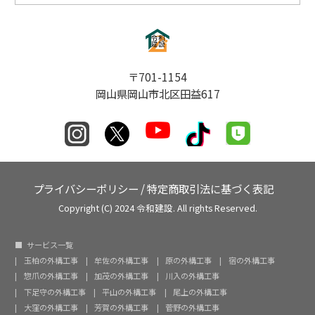
〒701-1154
岡山県岡山市北区田益617
プライバシーポリシー
/
特定商取引法に基づく表記
Copyright (C) 2024 令和建設. All rights Reserved.
サービス一覧
玉柏の外構工事
牟佐の外構工事
原の外構工事
宿の外構工事
惣爪の外構工事
加茂の外構工事
川入の外構工事
下足守の外構工事
平山の外構工事
尾上の外構工事
大窪の外構工事
芳賀の外構工事
菅野の外構工事