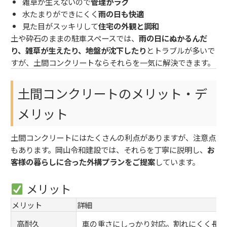
雑草が生えないので
管理がラク
水たまりができにくく
雨の日も快適
見た目がスッキリして
住宅の外観と調和
土や砕石のままの駐車スペースでは、
雨の日にぬかるんだ
り、雑草が生えたり、地盤が沈下したり
とトラブルが多いで
すが、土間コンクリートならそれらを一気に解決できます。
土間コンクリートのメリット・デ
メリット
土間コンクリートにはたくさんの利点がありますが、注意点
もあります。岡山令和建設では、それらを丁寧に説明し、
お
客様の暮らしに合った外構プランをご提案
しています。
メリット
メリット
詳細
高耐久
車の重さにしっかり対応。割れにくく長持