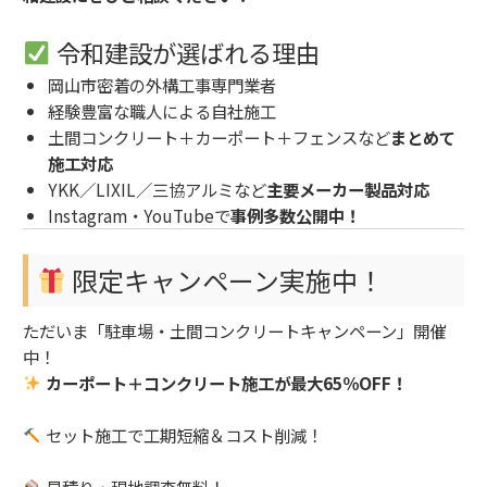
令和建設が選ばれる理由
岡山市密着の外構工事専門業者
経験豊富な職人による自社施工
土間コンクリート＋カーポート＋フェンスなど
まとめて
施工対応
YKK／LIXIL／三協アルミなど
主要メーカー製品対応
Instagram・YouTubeで
事例多数公開中！
限定キャンペーン実施中！
ただいま「駐車場・土間コンクリートキャンペーン」開催
中！
カーポート＋コンクリート施工が最大65％OFF！
セット施工で工期短縮＆コスト削減！
見積り・現地調査無料！