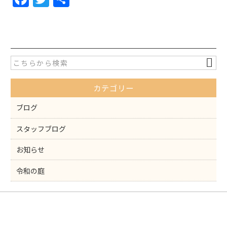
a
w
有
c
itt
e
er
b
o
カテゴリー
o
k
ブログ
スタッフブログ
お知らせ
令和の庭