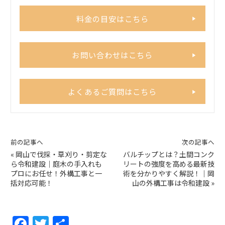
料金の目安はこちら
お問い合わせはこちら
よくあるご質問はこちら
前の記事へ
次の記事へ
«
岡山で伐採・草刈り・剪定な
バルチップとは？土間コンク
ら令和建設｜庭木の手入れも
リートの強度を高める最新技
プロにお任せ！外構工事と一
術を分かりやすく解説！｜岡
括対応可能！
山の外構工事は令和建設
»
F
T
共