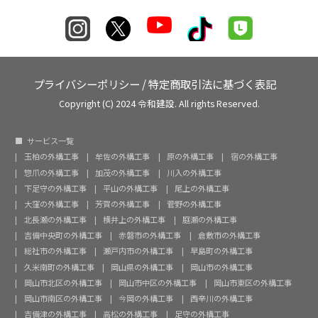
プライバシーポリシー
/
特定商取引法に基づく表記
Copyright (C) 2024 令和建設. All rights Reserved.
サービス一覧
玉柏の外構工事
牟佐の外構工事
原の外構工事
宿の外構工事
惣爪の外構工事
加茂の外構工事
川入の外構工事
下足守の外構工事
平山の外構工事
尾上の外構工事
大窪の外構工事
芳賀の外構工事
菅野の外構工事
北長瀬の外構工事
横井上の外構工事
庭瀬の外構工事
吉備中央町の外構工事
赤磐市の外構工事
倉敷市の外構工事
総社市の外構工事
瀬戸内市の外構工事
早島町の外構工事
久米南町の外構工事
岡山県の外構工事
岡山市の外構工事
岡山市北区の外構工事
岡山市中区の外構工事
岡山市東区の外構工事
岡山市南区の外構工事
今岡の外構工事
西辛川の外構工事
吉備津の外構工事
高松の外構工事
足守の外構工事