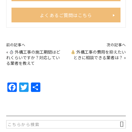
よくあるご質問はこちら
前の記事へ
次の記事へ
«
外構工事の施工期間はど
外構工事の費用を抑えたい
れくらいですか？対応してい
ときに相談できる業者は？
»
る業者を教えて
F
T
共
a
w
有
c
itt
e
er
b