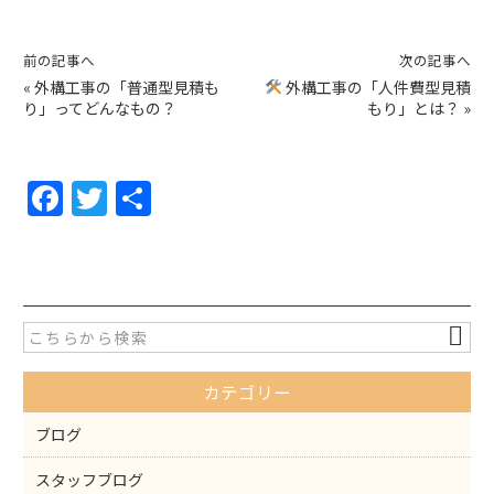
前の記事へ
次の記事へ
«
外構工事の「普通型見積も
外構工事の「人件費型見積
り」ってどんなもの？
もり」とは？
»
F
T
共
a
w
有
c
itt
e
er
b
o
カテゴリー
o
k
ブログ
スタッフブログ