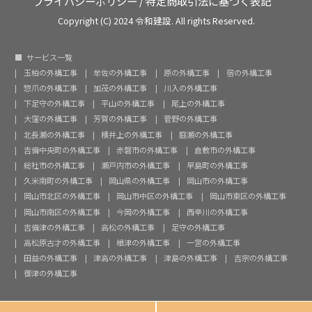
プライバシーポリシー
/
特定商取引法に基づく表記
Copyright (C) 2024 令和建設. All rights Reserved.
サービス一覧
玉柏の外構工事
牟佐の外構工事
原の外構工事
宿の外構工事
惣爪の外構工事
加茂の外構工事
川入の外構工事
下足守の外構工事
平山の外構工事
尾上の外構工事
大窪の外構工事
芳賀の外構工事
菅野の外構工事
北長瀬の外構工事
横井上の外構工事
庭瀬の外構工事
吉備中央町の外構工事
赤磐市の外構工事
倉敷市の外構工事
総社市の外構工事
瀬戸内市の外構工事
早島町の外構工事
久米南町の外構工事
岡山県の外構工事
岡山市の外構工事
岡山市北区の外構工事
岡山市中区の外構工事
岡山市東区の外構工事
岡山市南区の外構工事
今岡の外構工事
西辛川の外構工事
吉備津の外構工事
高松の外構工事
足守の外構工事
高松原古才の外構工事
楢津の外構工事
一宮の外構工事
田益の外構工事
津高の外構工事
津島の外構工事
吉宗の外構工事
御津の外構工事