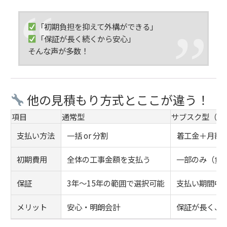
「初期負担を抑えて外構ができる」
「保証が長く続くから安心」
そんな声が多数！
他の見積もり方式とここが違う！
項目
通常型
サブスク型（今
支払い方法
一括 or 分割
着工金＋月額
初期費用
全体の工事金額を支払う
一部のみ（負
保証
3年〜15年の範囲で選択可能
支払い期間中
メリット
安心・明朗会計
保証が長く、