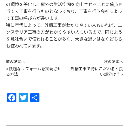
の環境を美化し、屋外の生活空間を向上させることに焦点を
当てて工事を行うものとなっており、工事を行う会社によっ
て工事の呼び方が違います。
特に年代によって、外構工事がわかりやすい人もいれば、エ
クステリア工事の方がわかりやすい人もいるので、同じよう
な意味合いで使われることが多く、大きな違いはなくどちら
も使われています。
前の記事へ
次の記事へ
«
快適なリフォームを実現させ
外構工事で特にこだわると良
る方法
い部分は？
»
F
T
共
a
w
有
c
itt
e
er