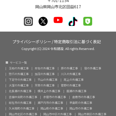
〒701-1154
岡山県岡山市北区田益617
プライバシーポリシー
/
特定商取引法に基づく表記
Copyright (C) 2024 令和建設. All rights Reserved.
サービス一覧
玉柏の外構工事
牟佐の外構工事
原の外構工事
宿の外構工事
惣爪の外構工事
加茂の外構工事
川入の外構工事
下足守の外構工事
平山の外構工事
尾上の外構工事
大窪の外構工事
芳賀の外構工事
菅野の外構工事
北長瀬の外構工事
横井上の外構工事
庭瀬の外構工事
吉備中央町の外構工事
赤磐市の外構工事
倉敷市の外構工事
総社市の外構工事
瀬戸内市の外構工事
早島町の外構工事
久米南町の外構工事
岡山県の外構工事
岡山市の外構工事
岡山市北区の外構工事
岡山市中区の外構工事
岡山市東区の外構工事