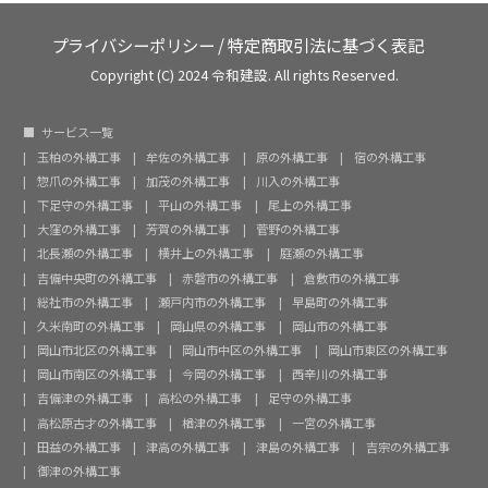
プライバシーポリシー
/
特定商取引法に基づく表記
Copyright (C) 2024 令和建設. All rights Reserved.
サービス一覧
玉柏の外構工事
牟佐の外構工事
原の外構工事
宿の外構工事
惣爪の外構工事
加茂の外構工事
川入の外構工事
下足守の外構工事
平山の外構工事
尾上の外構工事
大窪の外構工事
芳賀の外構工事
菅野の外構工事
北長瀬の外構工事
横井上の外構工事
庭瀬の外構工事
吉備中央町の外構工事
赤磐市の外構工事
倉敷市の外構工事
総社市の外構工事
瀬戸内市の外構工事
早島町の外構工事
久米南町の外構工事
岡山県の外構工事
岡山市の外構工事
岡山市北区の外構工事
岡山市中区の外構工事
岡山市東区の外構工事
岡山市南区の外構工事
今岡の外構工事
西辛川の外構工事
吉備津の外構工事
高松の外構工事
足守の外構工事
高松原古才の外構工事
楢津の外構工事
一宮の外構工事
田益の外構工事
津高の外構工事
津島の外構工事
吉宗の外構工事
御津の外構工事