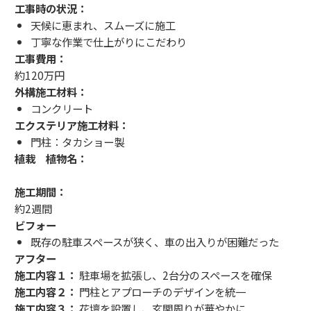
工事時の状況：
天候に恵まれ、スムーズに施工
丁寧な作業で仕上がりにこだわり
工事費用：
約120万円
外構施工材料：
コンクリート
エクステリア施工材料：
門柱：タカショー製
植栽 植物名：
施工期間：
約2週間
ビフォー
既存の駐車スペースが狭く、車の出入りが困難だった
アフター
施工内容１：
駐車場を拡張し、2台分のスペースを確保
施工内容２：
門柱とアプローチのデザインを統一
施工内容３：
花壇を設置し、玄関周りが華やかに