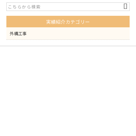
b
o
実績紹介カテゴリー
o
k
外構工事