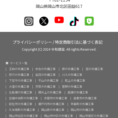
岡山県岡山市北区田益617
プライバシーポリシー
/
特定商取引法に基づく表記
Copyright (C) 2024 令和建設. All rights Reserved.
サービス一覧
玉柏の外構工事
牟佐の外構工事
原の外構工事
宿の外構工事
惣爪の外構工事
加茂の外構工事
川入の外構工事
下足守の外構工事
平山の外構工事
尾上の外構工事
大窪の外構工事
芳賀の外構工事
菅野の外構工事
北長瀬の外構工事
横井上の外構工事
庭瀬の外構工事
吉備中央町の外構工事
赤磐市の外構工事
倉敷市の外構工事
総社市の外構工事
瀬戸内市の外構工事
早島町の外構工事
久米南町の外構工事
岡山県の外構工事
岡山市の外構工事
岡山市北区の外構工事
岡山市中区の外構工事
岡山市東区の外構工事