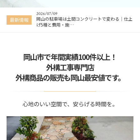
かる！かんたん…
2026/07/09
岡山の駐車場は土間コンクリートで変わる｜仕上
最新情報
げ5種と費用・施…
2026/06/26
【岡山 外構工事】失敗しない外構業者の選び方｜
新築外構・駐車…
2026/04/02
岡山市で年間実績100件以上！
【春限定】ウッドデッキプレゼントキャンペーン
開催中
外構工事専門店
2026/02/09
外構商品の販売も岡山最安値です。
【掲載のお知らせ】KidsDo2月号に掲載されまし
た
2026/07/10
【無料・入力不要】外構工事の費用がその場でわ
かる！かんたん…
心地のいい空間で、安らげる時間を。