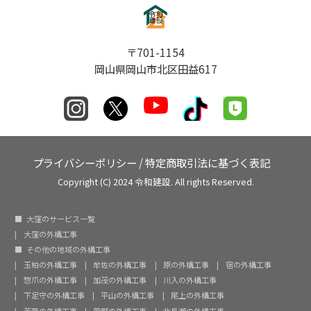
〒701-1154
岡山県岡山市北区田益617
プライバシーポリシー
/
特定商取引法に基づく表記
Copyright (C) 2024 令和建設. All rights Reserved.
大窪のサービス一覧
大窪の外構工事
その他の地域の外構工事
玉柏の外構工事
牟佐の外構工事
原の外構工事
宿の外構工事
惣爪の外構工事
加茂の外構工事
川入の外構工事
下足守の外構工事
平山の外構工事
尾上の外構工事
芳賀の外構工事
菅野の外構工事
北長瀬の外構工事