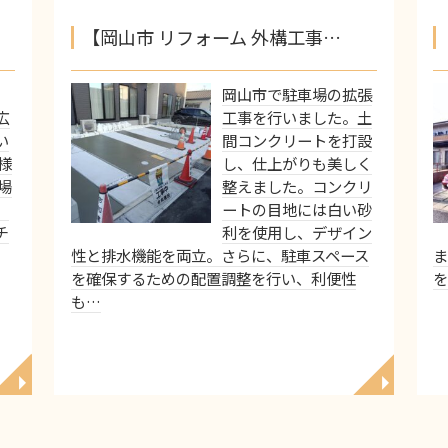
【岡山市 リフォーム 外構工事…
岡山市で駐車場の拡張
広
工事を行いました。土
い
間コンクリートを打設
様
し、仕上がりも美しく
場
整えました。コンクリ
、
ートの目地には白い砂
チ
利を使用し、デザイン
性と排水機能を両立。さらに、駐車スペース
ま
を確保するための配置調整を行い、利便性
を
も…
◥
◥