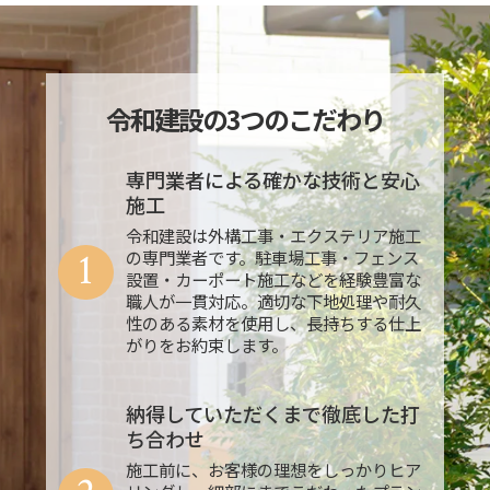
令和建設の3つのこだわり
専門業者による確かな技術と安心
施工
令和建設は外構工事・エクステリア施工
1
の専門業者です。駐車場工事・フェンス
設置・カーポート施工などを経験豊富な
職人が一貫対応。適切な下地処理や耐久
性のある素材を使用し、長持ちする仕上
がりをお約束します。
納得していただくまで徹底した打
ち合わせ
施工前に、お客様の理想をしっかりヒア