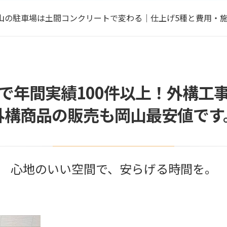
無料・入力不要】外構工事の費用がその場でわかる！かんたん
山の駐車場は土間コンクリートで変わる｜仕上げ5種と費用・
岡山 外構工事】失敗しない外構業者の選び方｜新築外構・駐車
春限定】ウッドデッキプレゼントキャンペーン開催中
掲載のお知らせ】KidsDo2月号に掲載されました
無料・入力不要】外構工事の費用がその場でわかる！かんたん
で年間実績100件以上！外構工
外構商品の販売も岡山最安値です
心地のいい空間で、安らげる時間を。