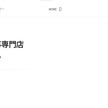
…
施…
MORE
…
…
事専門店
。