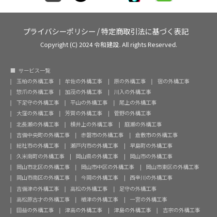
プライバシーポリシー
/
特定商取引法に基づく表記
Copyright (C) 2024 令和建設. All rights Reserved.
サービス一覧
玉柏の外構工事
牟佐の外構工事
原の外構工事
宿の外構工事
惣爪の外構工事
加茂の外構工事
川入の外構工事
下足守の外構工事
平山の外構工事
尾上の外構工事
大窪の外構工事
芳賀の外構工事
菅野の外構工事
北長瀬の外構工事
横井上の外構工事
庭瀬の外構工事
吉備中央町の外構工事
赤磐市の外構工事
倉敷市の外構工事
総社市の外構工事
瀬戸内市の外構工事
早島町の外構工事
久米南町の外構工事
岡山県の外構工事
岡山市の外構工事
岡山市北区の外構工事
岡山市中区の外構工事
岡山市東区の外構工事
岡山市南区の外構工事
今岡の外構工事
西辛川の外構工事
吉備津の外構工事
高松の外構工事
足守の外構工事
高松原古才の外構工事
楢津の外構工事
一宮の外構工事
田益の外構工事
津高の外構工事
津島の外構工事
吉宗の外構工事