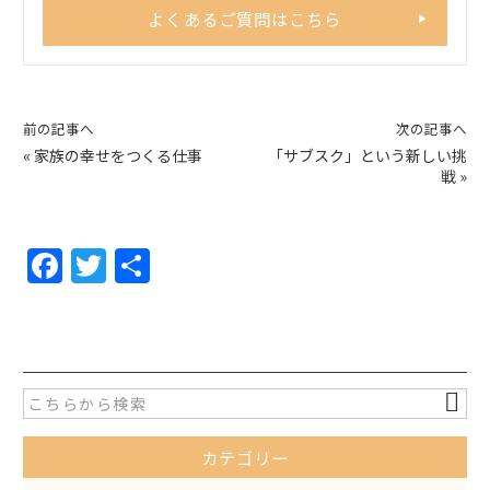
よくあるご質問はこちら
前の記事へ
次の記事へ
«
家族の幸せをつくる仕事
「サブスク」という新しい挑
戦
»
F
T
共
a
w
有
c
itt
e
er
b
o
カテゴリー
o