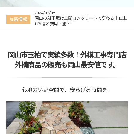
かる！かんたん…
2026/07/09
岡山の駐車場は土間コンクリートで変わる｜仕上
最新情報
げ5種と費用・施…
2026/06/26
【岡山 外構工事】失敗しない外構業者の選び方｜
新築外構・駐車…
2026/04/02
岡山市玉柏で実績多数！外構工事専門店
【春限定】ウッドデッキプレゼントキャンペーン
開催中
外構商品の販売も岡山最安値です。
2026/02/09
【掲載のお知らせ】KidsDo2月号に掲載されまし
た
2026/07/10
心地のいい空間で、安らげる時間を。
【無料・入力不要】外構工事の費用がその場でわ
かる！かんたん…