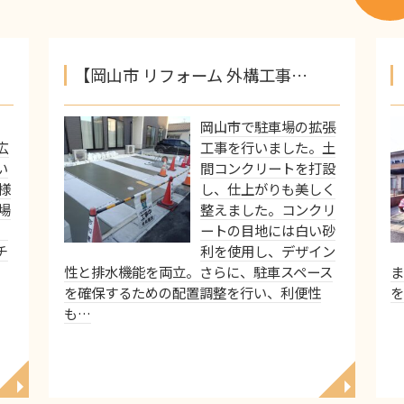
【岡山市 リフォーム 外構工事…
岡山市で駐車場の拡張
広
工事を行いました。土
い
間コンクリートを打設
様
し、仕上がりも美しく
場
整えました。コンクリ
、
ートの目地には白い砂
チ
利を使用し、デザイン
性と排水機能を両立。さらに、駐車スペース
ま
を確保するための配置調整を行い、利便性
を
も…
◥
◥