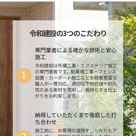
令和建設の3つのこだわり
専門業者による確かな技術と安心
施工
令和建設は外構工事・エクステリア施工
1
の専門業者です。駐車場工事・フェンス
設置・カーポート施工などを経験豊富な
職人が一貫対応。適切な下地処理や耐久
性のある素材を使用し、長持ちする仕上
がりをお約束します。
納得していただくまで徹底した打
ち合わせ
施工前に、お客様の理想をしっかりヒア