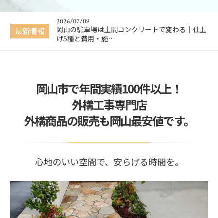
かる！かんたん…
2026/07/09
岡山の駐車場は土間コンクリートで変わる｜仕上
最新情報
げ5種と費用・施…
2026/06/26
【岡山 外構工事】失敗しない外構業者の選び方｜
新築外構・駐車…
2026/04/02
岡山市で年間実績100件以上！
【春限定】ウッドデッキプレゼントキャンペーン
開催中
外構工事専門店
2026/02/09
外構商品の販売も岡山最安値です。
【掲載のお知らせ】KidsDo2月号に掲載されまし
た
2026/07/10
【無料・入力不要】外構工事の費用がその場でわ
かる！かんたん…
心地のいい空間で、安らげる時間を。