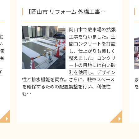
【岡山市 リフォーム 外構工事…
岡山市で駐車場の拡張
広
工事を行いました。土
い
間コンクリートを打設
様
し、仕上がりも美しく
場
整えました。コンクリ
、
ートの目地には白い砂
チ
利を使用し、デザイン
性と排水機能を両立。さらに、駐車スペース
ま
を確保するための配置調整を行い、利便性
を
も…
◥
◥