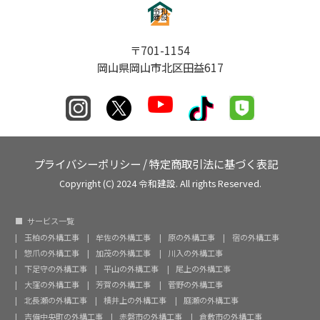
〒701-1154
岡山県岡山市北区田益617
プライバシーポリシー
/
特定商取引法に基づく表記
Copyright (C) 2024 令和建設. All rights Reserved.
サービス一覧
玉柏の外構工事
牟佐の外構工事
原の外構工事
宿の外構工事
惣爪の外構工事
加茂の外構工事
川入の外構工事
下足守の外構工事
平山の外構工事
尾上の外構工事
大窪の外構工事
芳賀の外構工事
菅野の外構工事
北長瀬の外構工事
横井上の外構工事
庭瀬の外構工事
吉備中央町の外構工事
赤磐市の外構工事
倉敷市の外構工事