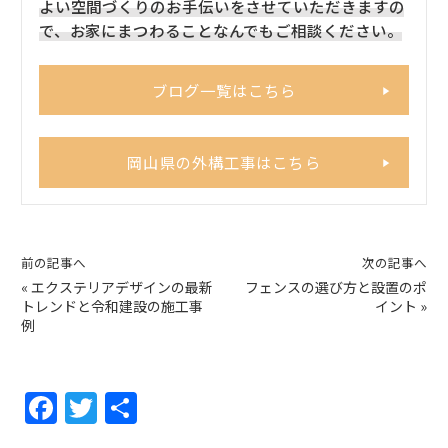
よい空間づくりのお手伝いをさせていただきますの
で、お家にまつわることなんでもご相談ください。
ブログ一覧はこちら
岡山県の外構工事はこちら
前の記事へ
次の記事へ
«
エクステリアデザインの最新
フェンスの選び方と設置のポ
トレンドと令和建設の施工事
イント
»
例
F
T
共
a
w
有