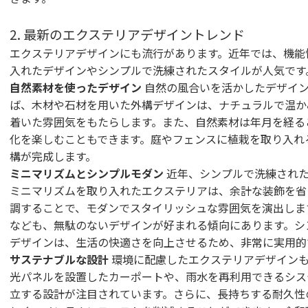
2. 最新のエクステリアデザイントレンド
エクステリアデザインにも流行があります。近年では、機能
入れたデザインやシンプルで洗練されたスタイルが人気です
自然素材を使ったデザイン
自然の風合いを活かしたデザイン
ば、木材や石材を用いた外構デザインは、ナチュラルで温か
着いた雰囲気をもたらします。また、自然素材は年月を経る
化を楽しむこともできます。庭やフェンスに植栽を取り入れ
構が完成します。
ミニマリズムとシンプルモダン
近年、シンプルで洗練された
ミニマリズムを取り入れたエクステリアは、余計な装飾を省
調することで、モダンでスタイリッシュな雰囲気を演出しま
なども、無駄のないデザインが好まれる傾向にあります。シ
デザインは、生活の快適さを向上させるため、非常に実用的
サステナブルな設計
環境に配慮したエクステリアデザインも
光パネルを設置したカーポートや、雨水を再利用できるシス
立する設計が注目されています。さらに、長持ちする耐久性