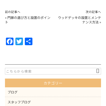
前の記事へ
次の記事へ
«
門扉の選び方と設置のポイン
ウッドデッキの設置とメンテ
ト
ナンス方法
»
F
T
共
a
w
有
c
itt
e
er
b
o
カテゴリー
o
k
ブログ
スタッフブログ