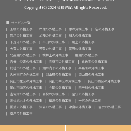
Copyright (C) 2024 令和建設. All rights Reserved.
サービス一覧
玉柏の外構工事
牟佐の外構工事
原の外構工事
宿の外構工事
惣爪の外構工事
加茂の外構工事
川入の外構工事
下足守の外構工事
平山の外構工事
尾上の外構工事
大窪の外構工事
芳賀の外構工事
菅野の外構工事
北長瀬の外構工事
横井上の外構工事
庭瀬の外構工事
吉備中央町の外構工事
赤磐市の外構工事
倉敷市の外構工事
総社市の外構工事
瀬戸内市の外構工事
早島町の外構工事
久米南町の外構工事
岡山県の外構工事
岡山市の外構工事
岡山市北区の外構工事
岡山市中区の外構工事
岡山市東区の外構工事
岡山市南区の外構工事
今岡の外構工事
西辛川の外構工事
吉備津の外構工事
高松の外構工事
足守の外構工事
高松原古才の外構工事
楢津の外構工事
一宮の外構工事
田益の外構工事
津高の外構工事
津島の外構工事
吉宗の外構工事
御津の外構工事