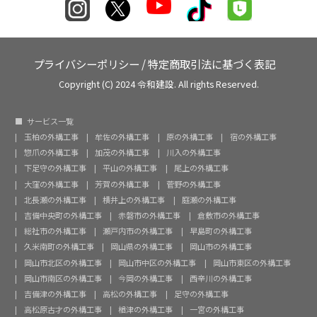
プライバシーポリシー
/
特定商取引法に基づく表記
Copyright (C) 2024 令和建設. All rights Reserved.
サービス一覧
玉柏の外構工事
牟佐の外構工事
原の外構工事
宿の外構工事
惣爪の外構工事
加茂の外構工事
川入の外構工事
下足守の外構工事
平山の外構工事
尾上の外構工事
大窪の外構工事
芳賀の外構工事
菅野の外構工事
北長瀬の外構工事
横井上の外構工事
庭瀬の外構工事
吉備中央町の外構工事
赤磐市の外構工事
倉敷市の外構工事
総社市の外構工事
瀬戸内市の外構工事
早島町の外構工事
久米南町の外構工事
岡山県の外構工事
岡山市の外構工事
岡山市北区の外構工事
岡山市中区の外構工事
岡山市東区の外構工事
岡山市南区の外構工事
今岡の外構工事
西辛川の外構工事
吉備津の外構工事
高松の外構工事
足守の外構工事
高松原古才の外構工事
楢津の外構工事
一宮の外構工事