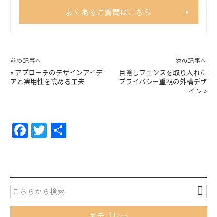
よくあるご質問はこちら
前の記事へ
次の記事へ
«
アプローチのデザインアイデ
目隠しフェンスを取り入れた
アと実用性を高める工夫
プライバシー重視の外構デザ
イン
»
F
T
共
a
w
有
c
itt
e
er
b
o
カテゴリー