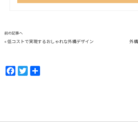
前の記事へ
«
低コストで実現するおしゃれな外構デザイン
外構
F
T
共
a
w
有
c
itt
e
er
b
o
o