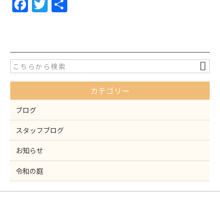
F
T
共
a
w
有
c
itt
e
er
b
o
カテゴリー
o
k
ブログ
スタッフブログ
お知らせ
令和の庭