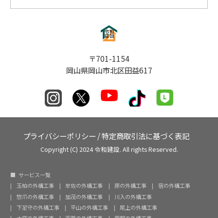
〒701-1154
岡山県岡山市北区田益617
プライバシーポリシー
/
特定商取引法に基づく表記
Copyright (C) 2024 令和建設. All rights Reserved.
サービス一覧
玉柏の外構工事
牟佐の外構工事
原の外構工事
宿の外構工事
惣爪の外構工事
加茂の外構工事
川入の外構工事
下足守の外構工事
平山の外構工事
尾上の外構工事
大窪の外構工事
芳賀の外構工事
菅野の外構工事