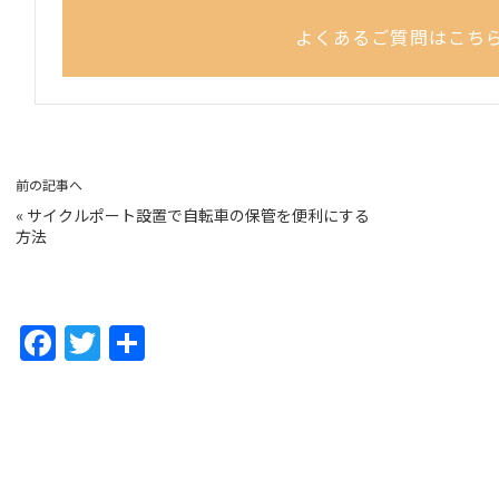
よくあるご質問はこち
前の記事へ
«
サイクルポート設置で自転車の保管を便利にする
方法
F
T
共
a
w
有
c
itt
e
er
b