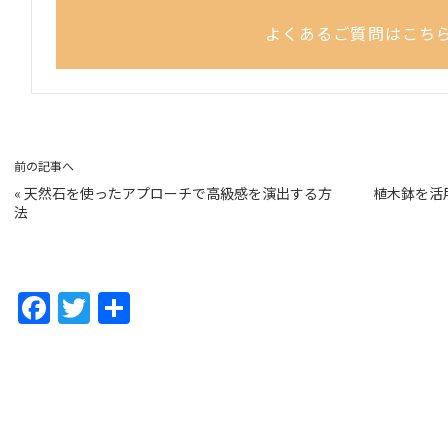
よくあるご質問はこち
前の記事へ
«
天然石を使ったアプローチで高級感を演出する方
植木鉢を活
法
F
T
共
a
w
有
c
itt
e
er
b