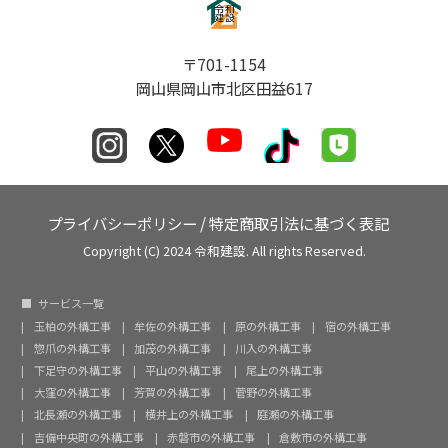
〒701-1154
岡山県岡山市北区田益617
プライバシーポリシー
/
特定商取引法に基づく表記
Copyright (C) 2024 令和建設. All rights Reserved.
サービス一覧
玉柏の外構工事
牟佐の外構工事
原の外構工事
宿の外構工事
惣爪の外構工事
加茂の外構工事
川入の外構工事
下足守の外構工事
平山の外構工事
尾上の外構工事
大窪の外構工事
芳賀の外構工事
菅野の外構工事
北長瀬の外構工事
横井上の外構工事
庭瀬の外構工事
吉備中央町の外構工事
赤磐市の外構工事
倉敷市の外構工事