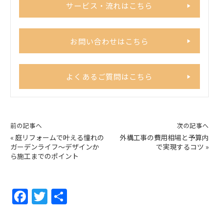
サービス・流れはこちら
お問い合わせはこちら
よくあるご質問はこちら
前の記事へ
次の記事へ
«
庭リフォームで叶える憧れの
外構工事の費用相場と予算内
ガーデンライフ～デザインか
で実現するコツ
»
ら施工までのポイント
F
T
共
a
w
有