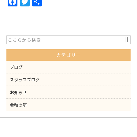
F
T
共
a
w
有
c
itt
e
er
b
o
カテゴリー
o
k
ブログ
スタッフブログ
お知らせ
令和の庭