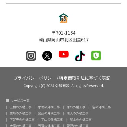
〒701-1154
岡山県岡山市北区田益617
プライバシーポリシー
/
特定商取引法に基づく表記
Copyright (C) 2024 令和建設. All rights Reserved.
サービス一覧
玉柏の外構工事
牟佐の外構工事
原の外構工事
宿の外構工事
惣爪の外構工事
加茂の外構工事
川入の外構工事
下足守の外構工事
平山の外構工事
尾上の外構工事
大窪の外構工事
芳賀の外構工事
菅野の外構工事