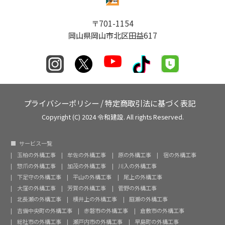
〒701-1154
岡山県岡山市北区田益617
プライバシーポリシー
/
特定商取引法に基づく表記
Copyright (C) 2024 令和建設. All rights Reserved.
サービス一覧
玉柏の外構工事
牟佐の外構工事
原の外構工事
宿の外構工事
惣爪の外構工事
加茂の外構工事
川入の外構工事
下足守の外構工事
平山の外構工事
尾上の外構工事
大窪の外構工事
芳賀の外構工事
菅野の外構工事
北長瀬の外構工事
横井上の外構工事
庭瀬の外構工事
吉備中央町の外構工事
赤磐市の外構工事
倉敷市の外構工事
総社市の外構工事
瀬戸内市の外構工事
早島町の外構工事