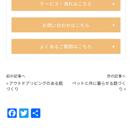
サービス・流れはこちら
お問い合わせはこちら
よくあるご質問はこちら
前の記事へ
次の記事へ
«
アウトドアリビングのある庭
ペットと共に暮らせる庭づく
づくり
り
»
F
T
共
a
w
有
c
itt