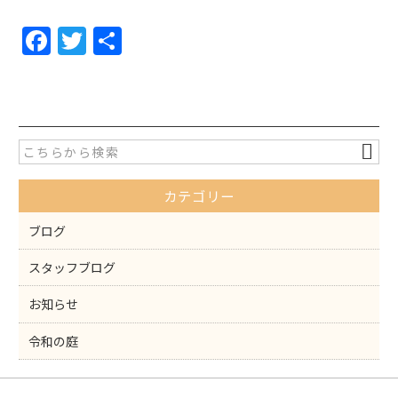
F
T
共
a
w
有
c
itt
e
er
b
o
カテゴリー
o
k
ブログ
スタッフブログ
お知らせ
令和の庭