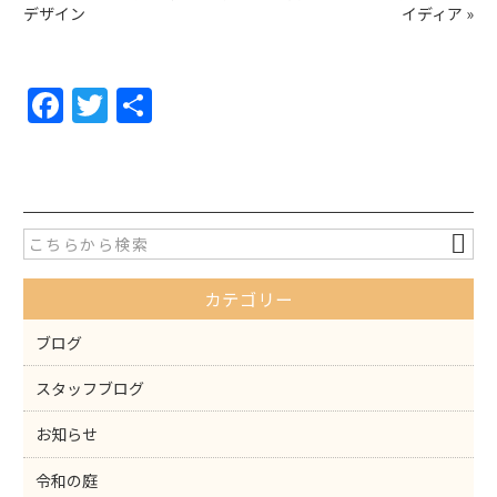
デザイン
イディア
»
F
T
共
a
w
有
c
itt
e
er
b
o
カテゴリー
o
k
ブログ
スタッフブログ
お知らせ
令和の庭