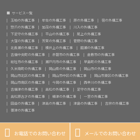
サービス一覧
玉柏の外構工事
牟佐の外構工事
原の外構工事
宿の外構工事
惣爪の外構工事
加茂の外構工事
川入の外構工事
下足守の外構工事
平山の外構工事
尾上の外構工事
大窪の外構工事
芳賀の外構工事
菅野の外構工事
北長瀬の外構工事
横井上の外構工事
庭瀬の外構工事
吉備中央町の外構工事
赤磐市の外構工事
倉敷市の外構工事
総社市の外構工事
瀬戸内市の外構工事
早島町の外構工事
久米南町の外構工事
岡山県の外構工事
岡山市の外構工事
岡山市北区の外構工事
岡山市中区の外構工事
岡山市東区の外構工事
岡山市南区の外構工事
今岡の外構工事
西辛川の外構工事
吉備津の外構工事
高松の外構工事
足守の外構工事
高松原古才の外構工事
楢津の外構工事
一宮の外構工事
田益の外構工事
津高の外構工事
津島の外構工事
吉宗の外構工事
御津の外構工事


お電話でのお問い合わせ
メールでのお問い合わせ