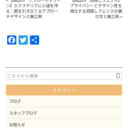
«
【岡山市 アプローチデザイ
【岡山市 目隠しフェンス】
ン】エクステリアに小道を作
プライバシーとデザイン性を
る：庭を引き立てるアプロー
両立する目隠しフェンスの選
チデザインと施工例
び方と施工例
»
F
T
共
a
w
有
c
itt
e
er
b
o
カテゴリー
o
k
ブログ
スタッフブログ
お知らせ