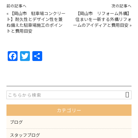
前の記事へ
次の記事へ
«
【岡山市 駐車場コンクリー
【岡山市 リフォーム外構】
ト】耐久性とデザイン性を兼
住まいを一新する外構リフォ
ね備えた駐車場施工のポイン
ームのアイディアと費用目安
»
トと費用目安
F
T
共
a
w
有
c
itt
e
er
b
o
カテゴリー
o
k
ブログ
スタッフブログ