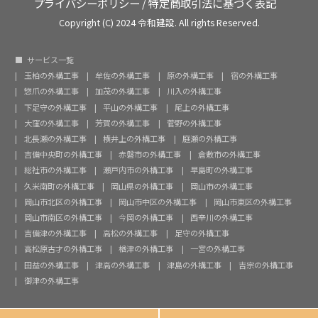
プライバシーポリシー
/
特定商取引法に基づく表記
Copyright (C) 2024 令和建設. All rights Reserved.
サービス一覧
玉柏の外構工事
牟佐の外構工事
原の外構工事
宿の外構工事
惣爪の外構工事
加茂の外構工事
川入の外構工事
下足守の外構工事
平山の外構工事
尾上の外構工事
大窪の外構工事
芳賀の外構工事
菅野の外構工事
北長瀬の外構工事
横井上の外構工事
庭瀬の外構工事
吉備中央町の外構工事
赤磐市の外構工事
倉敷市の外構工事
総社市の外構工事
瀬戸内市の外構工事
早島町の外構工事
久米南町の外構工事
岡山県の外構工事
岡山市の外構工事
岡山市北区の外構工事
岡山市中区の外構工事
岡山市東区の外構工事
岡山市南区の外構工事
今岡の外構工事
西辛川の外構工事
吉備津の外構工事
高松の外構工事
足守の外構工事
高松原古才の外構工事
楢津の外構工事
一宮の外構工事
田益の外構工事
津高の外構工事
津島の外構工事
吉宗の外構工事
御津の外構工事