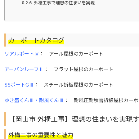
外構工事で理想の住まいを実現
カーポートカタログ
リアルポートⅣ
：
アール屋根
のカーポート
アーバンルーフⅡ
：
フラット屋根
のカーポート
SSポートGⅢ
：
スチール折板屋根
のカーポート
ゆき盛くんⅢ・耐風くんⅢ
：
耐風圧耐積雪折板屋根
カーポ
【岡山市 外構工事】理想の住まいを実現
外構工事の重要性と魅力