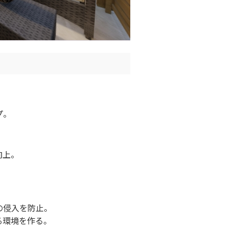
プ。
向上。
の侵入を防止。
る環境を作る。