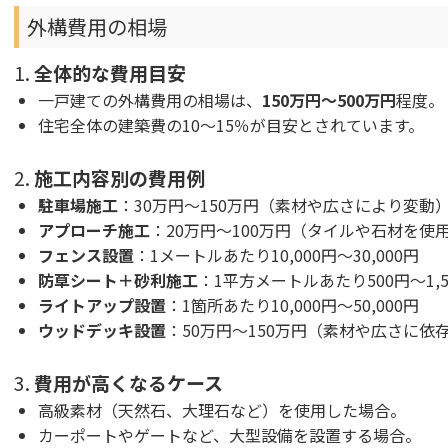
外構費用の相場
1.
全体的な費用目安
一戸建ての外構費用の相場は、
150万円～500万円
程度。
住宅全体の建築費の10～15％が目安とされています。
2.
施工内容別の費用例
駐車場施工
：30万円～150万円（素材や広さにより変動
アプローチ施工
：20万円～100万円（タイルや石材を使
フェンス設置
：1メートルあたり10,000円～30,000円
防草シート＋砂利施工
：1平方メートルあたり500円～1,5
ライトアップ設置
：1箇所あたり10,000円～50,000円
ウッドデッキ設置
：50万円～150万円（素材や広さに依
3.
費用が高くなるケース
高級素材（天然石、大理石など）を使用した場合。
カーポートやゲートなど、大型設備を設置する場合。