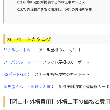
令和建設が提供する外構工事サービス
外構費用を賢く管理し、理想の外構を実現
カーポートカタログ
リアルポートⅣ
：
アール屋根
のカーポート
アーバンルーフⅡ
：
フラット屋根
のカーポート
SSポートGⅢ
：
スチール折板屋根
のカーポート
ゆき盛くんⅢ・耐風くんⅢ
：
耐風圧耐積雪折板屋根
カーポ
【岡山市 外構費用】外構工事の価格と費