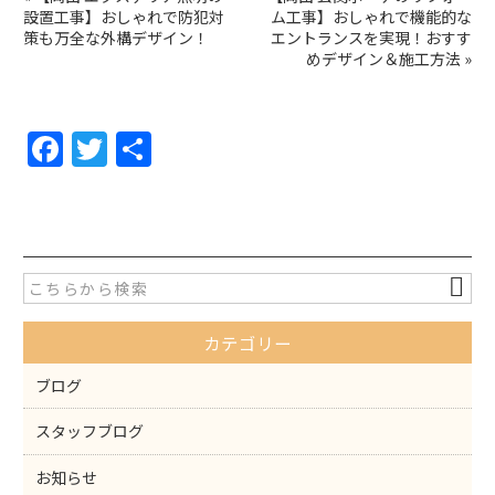
設置工事】おしゃれで防犯対
ム工事】おしゃれで機能的な
策も万全な外構デザイン！
エントランスを実現！おすす
めデザイン＆施工方法
»
F
T
共
a
w
有
c
itt
e
er
b
o
カテゴリー
o
k
ブログ
スタッフブログ
お知らせ