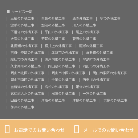
サービス一覧
玉柏の外構工事
牟佐の外構工事
原の外構工事
宿の外構工事
惣爪の外構工事
加茂の外構工事
川入の外構工事
下足守の外構工事
平山の外構工事
尾上の外構工事
大窪の外構工事
芳賀の外構工事
菅野の外構工事
北長瀬の外構工事
横井上の外構工事
庭瀬の外構工事
吉備中央町の外構工事
赤磐市の外構工事
倉敷市の外構工事
総社市の外構工事
瀬戸内市の外構工事
早島町の外構工事
久米南町の外構工事
岡山県の外構工事
岡山市の外構工事
岡山市北区の外構工事
岡山市中区の外構工事
岡山市東区の外構工事
岡山市南区の外構工事
今岡の外構工事
西辛川の外構工事
吉備津の外構工事
高松の外構工事
足守の外構工事
高松原古才の外構工事
楢津の外構工事
一宮の外構工事
田益の外構工事
津高の外構工事
津島の外構工事
吉宗の外構工事
御津の外構工事


お電話でのお問い合わせ
メールでのお問い合わせ