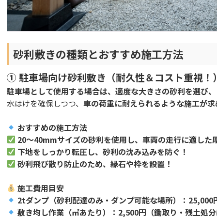
砂利敷きの種類とおすすめ施工方法
① 駐車場向け砂利敷き（耐久性＆コスト重視！
駐車場として使用する場合は、適度な大きさの砂利を選び、
水はけを確保しつつ、
車の荷重に耐えられるような施工が求
おすすめの施工方法
20～40mmサイズの砂利を使用し、車両の走行に適した
下地をしっかり転圧し、砂利の沈み込みを防ぐ！
砂利飛び散り防止のため、縁石や枠を設置！
施工費用目安
2tダンプ（砂利配達のみ・ダンプ可能な場所）：25,000
敷き均し作業（㎡あたり）：2,500円（鋤取り・残土処