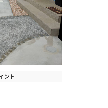
イント
！