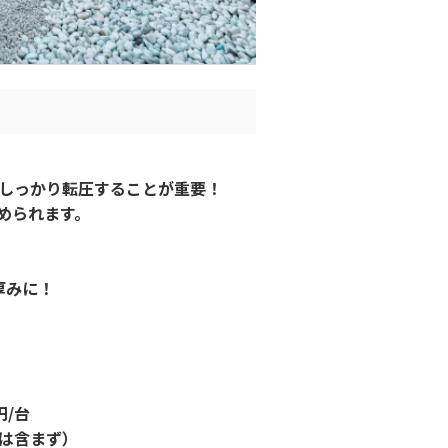
）
しっかり転圧することが重要！
められます。
厚みに！
円/台
分は含まず）