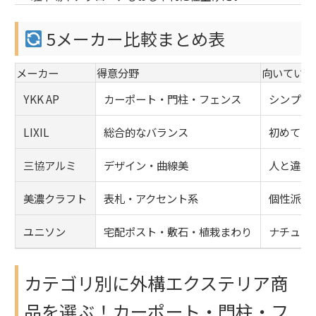
5メーカー比較まとめ表
メーカー
得意分野
向いている
YKK AP
カーポート・門柱・フェンス
シンプル
LIXIL
総合的なバランス
初めての
三協アルミ
デザイン・曲線美
人と違う
美濃クラフト
表札・アクセント系
個性派・
ユニソン
宅配ポスト・敷石・植栽まわり
ナチュラ
カテゴリ別に外構エクステリア商
品を選ぶ！カーポート・門柱・フ