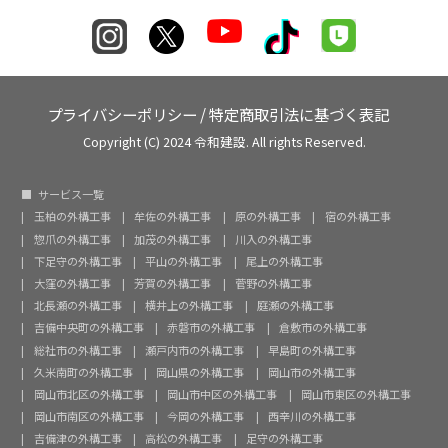
プライバシーポリシー
/
特定商取引法に基づく表記
Copyright (C) 2024 令和建設. All rights Reserved.
サービス一覧
玉柏の外構工事
牟佐の外構工事
原の外構工事
宿の外構工事
惣爪の外構工事
加茂の外構工事
川入の外構工事
下足守の外構工事
平山の外構工事
尾上の外構工事
大窪の外構工事
芳賀の外構工事
菅野の外構工事
北長瀬の外構工事
横井上の外構工事
庭瀬の外構工事
吉備中央町の外構工事
赤磐市の外構工事
倉敷市の外構工事
総社市の外構工事
瀬戸内市の外構工事
早島町の外構工事
久米南町の外構工事
岡山県の外構工事
岡山市の外構工事
岡山市北区の外構工事
岡山市中区の外構工事
岡山市東区の外構工事
岡山市南区の外構工事
今岡の外構工事
西辛川の外構工事
吉備津の外構工事
高松の外構工事
足守の外構工事