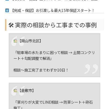
【完成・保証】お引渡し＆最大15年保証スタート！
🛠 実際の相談から工事までの事例
【岡山市北区】
「駐車場の水たまりに困って相談 → 土間コンクリ
ート＋勾配調整で解消」
相談〜施工完了までわずか10日！
【倉敷市】
「草刈りが大変でLINE相談 → 防草シート＋砕石
施工」