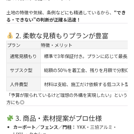
土地の特徴や気候、条例などにも精通しているから、
“でき
る・できない”の判断が正確＆迅速！
2. 柔軟な見積もりプランが豊富
プラン
特徴・メリット
通常見積もり
標準で3年保証付き。プランに応じて最長15
サブスク型
総額の50％を着工金、残りを月額で分割OK／月額
人件費型
材料は支給、施工だけ依頼する低コスト型。
「予算が限られているけど理想の外構を実現したい」という
方にも◎
3. 商品・素材提案がプロ仕様
カーポート／フェンス／門柱：
YKK・三協アルミ・