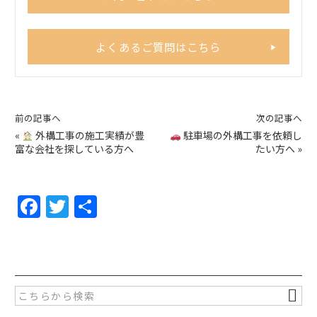
よくあるご質問はこちら
前の記事へ
次の記事へ
«
外構工事の施工実績が豊
駐車場の外構工事を依頼し
富な会社を探している方へ
たい方へ
»
F
T
共
a
w
有
c
itt
e
er
b