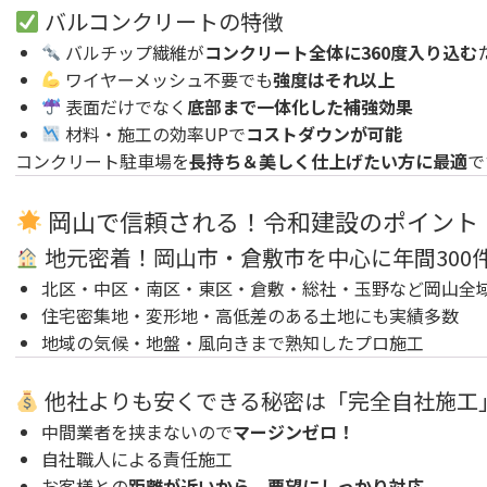
バルコンクリートの特徴
バルチップ繊維が
コンクリート全体に360度入り込む
ワイヤーメッシュ不要でも
強度はそれ以上
表面だけでなく
底部まで一体化した補強効果
材料・施工の効率UPで
コストダウンが可能
コンクリート駐車場を
長持ち＆美しく仕上げたい方に最適
で
岡山で信頼される！令和建設のポイント
地元密着！岡山市・倉敷市を中心に年間300
北区・中区・南区・東区・倉敷・総社・玉野など岡山全
住宅密集地・変形地・高低差のある土地にも実績多数
地域の気候・地盤・風向きまで熟知したプロ施工
他社よりも安くできる秘密は「完全自社施工
中間業者を挟まないので
マージンゼロ！
自社職人による責任施工
お客様との
距離が近いから、要望にしっかり対応