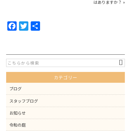
はありますか？
»
F
T
共
a
w
有
c
itt
e
er
b
o
カテゴリー
o
k
ブログ
スタッフブログ
お知らせ
令和の庭