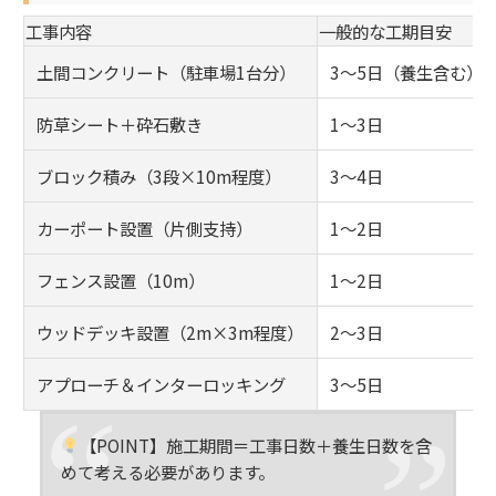
工事内容
一般的な工期目安
土間コンクリート（駐車場1台分）
3〜5日（養生含む）
防草シート＋砕石敷き
1〜3日
ブロック積み（3段×10m程度）
3〜4日
カーポート設置（片側支持）
1〜2日
フェンス設置（10m）
1〜2日
ウッドデッキ設置（2m×3m程度）
2〜3日
アプローチ＆インターロッキング
3〜5日
【POINT】施工期間＝工事日数＋養生日数を含
めて考える必要があります。