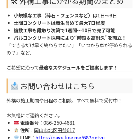
🛠 外構工事にかかる期間のまとめ
小規模な工事（砕石・フェンスなど）は1日〜3日
土間コンクリートは養生含めて最大7日程度
複数工事も段取り次第で1週間〜10日で完了可能
バルコンクリート採用により“時短＆高耐久”を両立！
「できるだけ早く終わらせたい」「いつから車が停められる
の？」など、
ご希望に沿って
最適なスケジュールをご提案します！
お問い合わせはこちら
外構の施工期間や日程のご相談、すべて無料で受付中！
お気軽にご連絡ください。
電話番号
：
086-250-4681
住所
：
岡山市北区田益617
LINE
：
https://page.line.me/682qxtyu