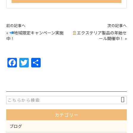
前の記事へ
次の記事へ
«
地域限定キャンペーン実施
エクステリア製品の年始セ
中！
ール開催中！
»
F
T
共
a
w
有
c
itt
e
er
b
o
カテゴリー
o
k
ブログ