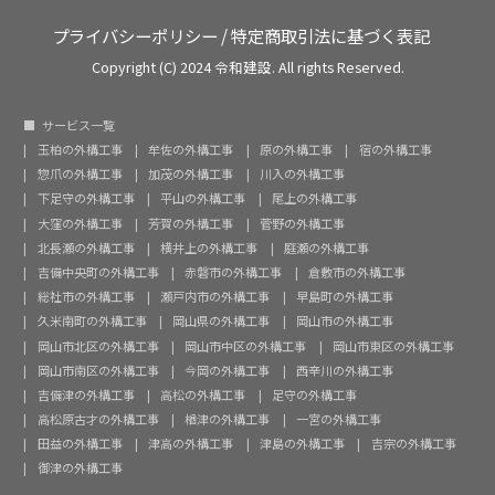
プライバシーポリシー
/
特定商取引法に基づく表記
Copyright (C) 2024 令和建設. All rights Reserved.
サービス一覧
玉柏の外構工事
牟佐の外構工事
原の外構工事
宿の外構工事
惣爪の外構工事
加茂の外構工事
川入の外構工事
下足守の外構工事
平山の外構工事
尾上の外構工事
大窪の外構工事
芳賀の外構工事
菅野の外構工事
北長瀬の外構工事
横井上の外構工事
庭瀬の外構工事
吉備中央町の外構工事
赤磐市の外構工事
倉敷市の外構工事
総社市の外構工事
瀬戸内市の外構工事
早島町の外構工事
久米南町の外構工事
岡山県の外構工事
岡山市の外構工事
岡山市北区の外構工事
岡山市中区の外構工事
岡山市東区の外構工事
岡山市南区の外構工事
今岡の外構工事
西辛川の外構工事
吉備津の外構工事
高松の外構工事
足守の外構工事
高松原古才の外構工事
楢津の外構工事
一宮の外構工事
田益の外構工事
津高の外構工事
津島の外構工事
吉宗の外構工事
御津の外構工事