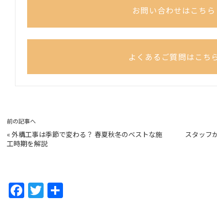
お問い合わせはこちら
よくあるご質問はこち
前の記事へ
«
外構工事は季節で変わる？ 春夏秋冬のベストな施
スタッフ
工時期を解説
F
T
共
a
w
有