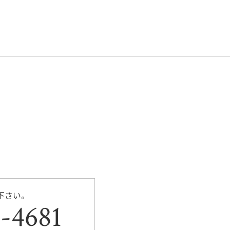
c
itt
e
er
b
o
o
k
下さい。
-4681