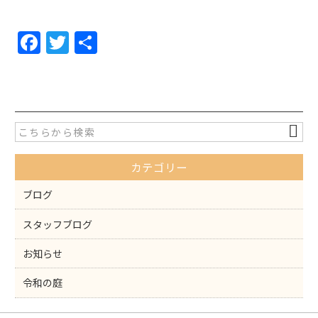
F
T
共
a
w
有
c
itt
e
er
b
o
カテゴリー
o
k
ブログ
スタッフブログ
お知らせ
令和の庭