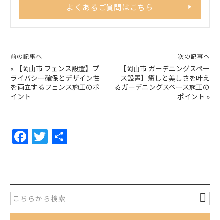
よくあるご質問はこちら
前の記事へ
次の記事へ
«
【岡山市 フェンス設置】プ
【岡山市 ガーデニングスペー
ライバシー確保とデザイン性
ス設置】癒しと美しさを叶え
を両立するフェンス施工のポ
るガーデニングスペース施工の
イント
ポイント
»
F
T
共
a
w
有
c
itt
e
er
b
o