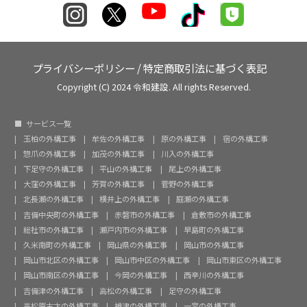
プライバシーポリシー
/
特定商取引法に基づく表記
Copyright (C) 2024 令和建設. All rights Reserved.
サービス一覧
玉柏の外構工事
牟佐の外構工事
原の外構工事
宿の外構工事
惣爪の外構工事
加茂の外構工事
川入の外構工事
下足守の外構工事
平山の外構工事
尾上の外構工事
大窪の外構工事
芳賀の外構工事
菅野の外構工事
北長瀬の外構工事
横井上の外構工事
庭瀬の外構工事
吉備中央町の外構工事
赤磐市の外構工事
倉敷市の外構工事
総社市の外構工事
瀬戸内市の外構工事
早島町の外構工事
久米南町の外構工事
岡山県の外構工事
岡山市の外構工事
岡山市北区の外構工事
岡山市中区の外構工事
岡山市東区の外構工事
岡山市南区の外構工事
今岡の外構工事
西辛川の外構工事
吉備津の外構工事
高松の外構工事
足守の外構工事
高松原古才の外構工事
楢津の外構工事
一宮の外構工事