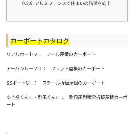
アルミフェンスで住まいの価値を向上
カーポートカタログ
リアルポートⅣ
：
アール屋根
のカーポート
アーバンルーフⅡ
：
フラット屋根
のカーポート
SSポートGⅢ
：
スチール折板屋根
のカーポート
ゆき盛くんⅢ・耐風くんⅢ
：
耐風圧耐積雪折板屋根
カーポ
ート