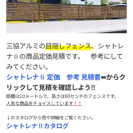
三協アルミの
目隠しフェンス
、シャトレ
ナⅡの商品定価見積です。 参考にして
みてください。
シャトレナⅡ 定価 参考 見積書
⇚からク
リックして見積を確認しよう‼
距離は10メートルで、高さは80センチのフェンスです。
人気な商品をチョイスしています
！！
↓のカタログから色や詳細をご覧ください。
シャトレナⅡカタログ