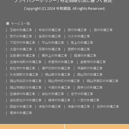
プライバシーポリシー
/
特定商取引法に基づく表記
Copyright (C) 2024 令和建設. All rights Reserved.
サービス一覧
玉柏の外構工事
牟佐の外構工事
原の外構工事
宿の外構工事
惣爪の外構工事
加茂の外構工事
川入の外構工事
下足守の外構工事
平山の外構工事
尾上の外構工事
大窪の外構工事
芳賀の外構工事
菅野の外構工事
北長瀬の外構工事
横井上の外構工事
庭瀬の外構工事
吉備中央町の外構工事
赤磐市の外構工事
倉敷市の外構工事
総社市の外構工事
瀬戸内市の外構工事
早島町の外構工事
久米南町の外構工事
岡山県の外構工事
岡山市の外構工事
岡山市北区の外構工事
岡山市中区の外構工事
岡山市東区の外構工事
岡山市南区の外構工事
今岡の外構工事
西辛川の外構工事
吉備津の外構工事
高松の外構工事
足守の外構工事
高松原古才の外構工事
楢津の外構工事
一宮の外構工事
田益の外構工事
津高の外構工事
津島の外構工事
吉宗の外構工事
御津の外構工事