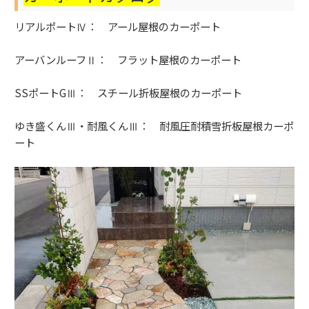
リアルポートⅣ
：
アール屋根
のカーポート
アーバンルーフⅡ
：
フラット屋根
のカーポート
SSポートGⅢ
：
スチール折板屋根
のカーポート
ゆき盛くんⅢ・耐風くんⅢ
：
耐風圧耐積雪折板屋根
カーポ
ート