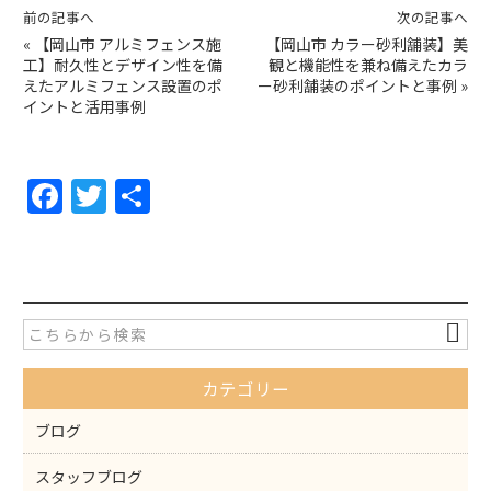
前の記事へ
次の記事へ
«
【岡山市 アルミフェンス施
【岡山市 カラー砂利舗装】美
工】耐久性とデザイン性を備
観と機能性を兼ね備えたカラ
えたアルミフェンス設置のポ
ー砂利舗装のポイントと事例
»
イントと活用事例
F
T
共
a
w
有
c
itt
e
er
b
o
カテゴリー
o
k
ブログ
スタッフブログ