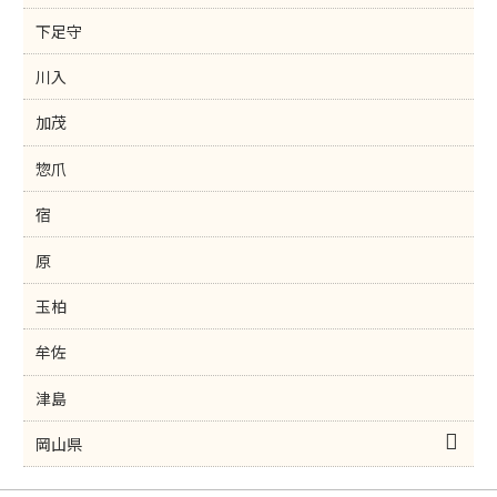
下足守
川入
加茂
惣爪
宿
原
玉柏
牟佐
津島
岡山県