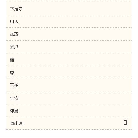
下足守
川入
加茂
惣爪
宿
原
玉柏
牟佐
津島
岡山県