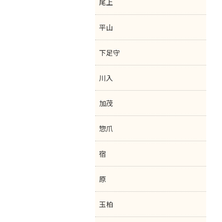
尾上
平山
下足守
川入
加茂
惣爪
宿
原
玉柏