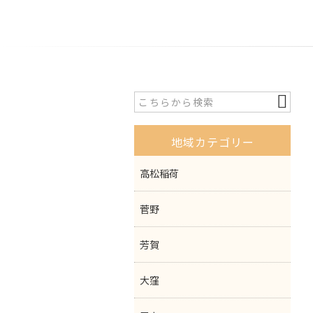
地域カテゴリー
高松稲荷
菅野
芳賀
大窪